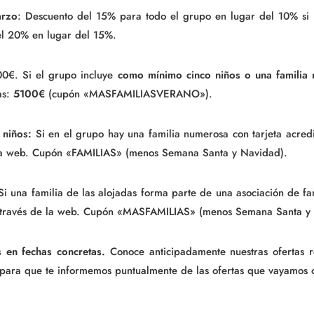
arzo
: Descuento del 15% para todo el grupo en lugar del 10% si
del 20% en lugar del 15%.
900€. Si el grupo incluye
como mínimo cinco niños o una familia
as:
5100€
(cupón «MASFAMILIASVERANO»).
 niños:
Si en el grupo hay una familia numerosa con tarjeta acredi
e la web. Cupón «FAMILIAS» (menos Semana Santa y Navidad).
i una familia de las alojadas forma parte de una asociación de f
 a través de la web. Cupón «MASFAMILIAS» (menos Semana Santa y
s en fechas concretas.
Conoce anticipadamente nuestras ofertas re
 para que te informemos puntualmente de las ofertas que vayamos 