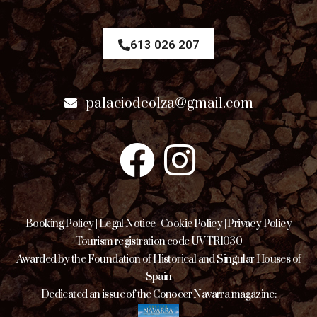
613 026 207
palaciodeolza@gmail.com
Booking Policy
|
Legal Notice
|
Cookie Policy
|
Privacy Policy
Tourism registration code UVTR1030
Awarded by the Foundation of Historical and Singular Houses of
Spain
Dedicated an issue of the Conocer Navarra magazine: